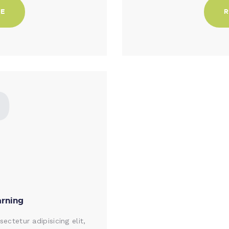
RE
R
0
rning
ctetur adipisicing elit,