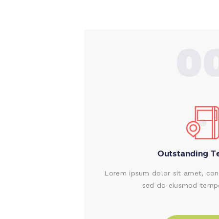
0
Outstanding T
Lorem ipsum dolor sit amet, conse
sed do eiusmod tempo