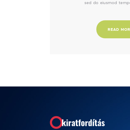
sed do eiusmod tempo
READ MO