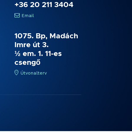
+36 20 211 3404
Email
1075. Bp, Madách
Imre út 3.
½ em. 1. 11-es
csengő
Útvonalterv