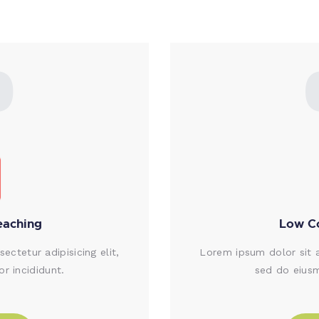
0
eaching
Low Co
ctetur adipisicing elit,
Lorem ipsum dolor sit a
r incididunt.
sed do eiusm