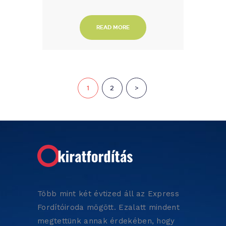
READ MORE
Bejegyzések
PAGE
1
PAGE
2
>
lapozása
Több mint két évtized áll az Express
Fordítóiroda mögött. Ezalatt mindent
megtettünk annak érdekében, hogy