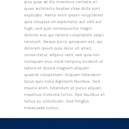
ipsa quae ab illo inventore veritatis et
quasi architecto beatae vitae dicta sunt
explicabo. Nemo enim ipsam voluptatem
quia voluptas sit aspernatur aut odit aut
fugit, sed quia consequuntur magni
dolores eos qui ratione voluptatem sequi
nesciunt. Neque porro quisquam est, qui
dolorem ipsum quia dolor sit amet,
consectetur, adipisci velit, sed quia non
numquam eius modi tempora incidunt ut
labore et dolore magnam aliquam
quaerat voluptatem. Aliquam bibendum
lacus quis nulla dignissim faucibus. Sed
mauris enim, bibendum at purus aliquet,
maximus molestie tortor. Sed faucibus et
tellus eu sollicitudin. Sed fringilla
malesuada luctus.