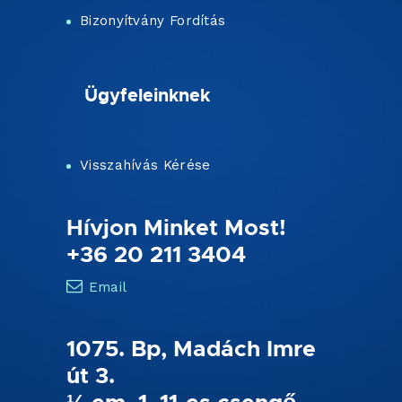
Bizonyítvány Fordítás
Ügyfeleinknek
Visszahívás Kérése
Hívjon Minket Most!
+36 20 211 3404
Email
1075. Bp, Madách Imre
út 3.
½ em. 1. 11-es csengő