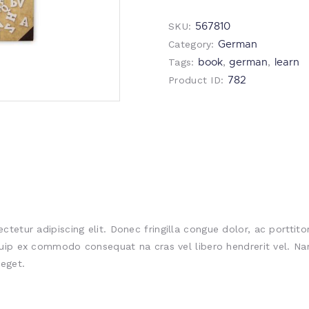
Grammar
567810
SKU:
and
German
Category:
Workbook
book
german
learn
Tags:
,
,
quantity
782
Product ID:
ctetur adipiscing elit. Donec fringilla congue dolor, ac portti
iquip ex commodo consequat na cras vel libero hendrerit vel. Na
eget.