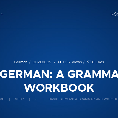
FŐOLDAL
FŐ
04
German
2021.06.29.
1337
Views
0
Likes
 GERMAN: A GRAMM
WORKBOOK
ME
SHOP
...
BASIC GERMAN: A GRAMMAR AND WORKB