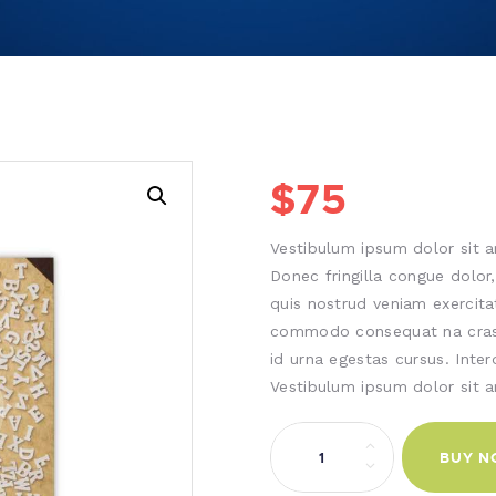
$
75
Vestibulum ipsum dolor sit a
Donec fringilla congue dolor
quis nostrud veniam exercitat
commodo consequat na cras v
id urna egestas cursus. Int
Vestibulum ipsum dolor sit a
Basic
BUY 
German:
A