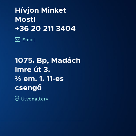
Hívjon Minket
Most!
+36 20 211 3404
Email
1075. Bp, Madách
Imre út 3.
½ em. 1. 11-es
csengő
Útvonalterv