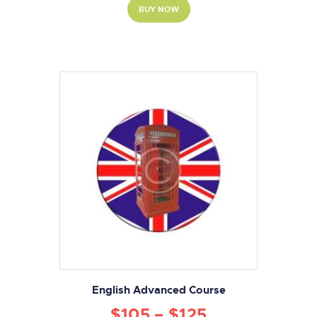
BUY NOW
English Advanced Course
$
105
–
$
125