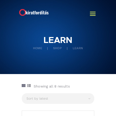
LEARN
FŐOLDAL
HOME
SHOP
LEARN
Showing all 8 results